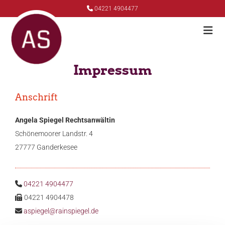
Zum Inhalt springen

04221 4904477
Impressum
Anschrift
An­ge­la Spie­gel Rechts­an­wäl­tin
Schö­ne­moo­rer Land­str. 4
27777 Gan­der­ke­see
04221 4904477

04221 4904478

aspie­gel@​rainspiegel.​de
