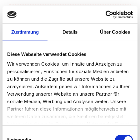
Verantwortlich: Angela Spiegel
Steuernummer: 57/139/10195
Zustimmung
Details
Über Cookies
Diese Webseite verwendet Cookies
Recht­li­cher Hin­weis:
Die EU hat ein On­line-Ver­fah­ren zur Bei­le­
gung von Strei­tig­kei­ten zwi­schen Un­ter­neh­mern und Ver­brau­
Wir verwenden Cookies, um Inhalte und Anzeigen zu
chern ge­schaf­fen. In­for­ma­tio­nen dazu fin­den Sie unter
https://​
personalisieren, Funktionen für soziale Medien anbieten
ec.​eu­ro­pa.​eu/​con­su­mers/​odr
zu können und die Zugriffe auf unsere Website zu
Wir be­tei­ligen uns nicht an einem Streit­bei­le­gungs­ver­fah­ren vor
analysieren. Außerdem geben wir Informationen zu Ihrer
einer Ver­brau­cher­schlich­tungs­stel­le.
Verwendung unserer Website an unsere Partner für
soziale Medien, Werbung und Analysen weiter. Unsere
Partner führen diese Informationen möglicherweise mit
Berufsbezeichnung und berufsrechtliche Regelungen
weiteren Daten zusammen, die Sie ihnen bereitgestellt
Berufsbezeichnung: Rechtsanwalt
haben oder die sie im Rahmen Ihrer Nutzung der Dienste
Zuständige Kammer: Rechtsanwaltskammer Oldenburg,
gesammelt haben.
Staugraben 5, 26122 Oldenburg
Einwilligungsauswahl
Verliehen durch: Deutschland
Notwendig