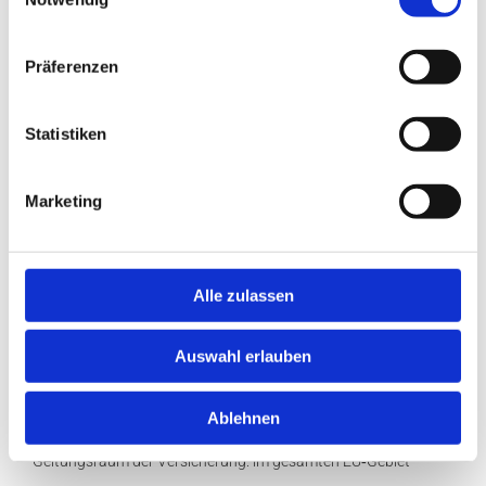
Es gelten folgende berufsrechtliche Regelungen:
Bundesrechtsanwaltsordnung (BRAO),
Präferenzen
Rechtsanwaltsvergütungsgesetz (RVG), Berufsordnung für
Rechtsanwälte (BORA), die Fachanwaltsordnung (FAO),
Berufsregelungen der Rechtsanwälte der Europäischen Union
Statistiken
Regelungen einsehbar unter: https://www.brak.de
Marketing
Angaben zur Berufshaftpflichtversicherung
Name und Sitz des Versicherers:
Allianz Versicherungs AG
Alle zulassen
Großer Burstah 3, 20457 Hamburg, Telefon 040 3617-0
Rechtsanwälte sind aufgrund der
Auswahl erlauben
Bundesrechtsanwaltsordnung verpflichtet, eine
Berufshaftpflichtversicherung mit einer
Mindestversicherungssumme von EUR 250.000,00 zu
Ablehnen
unterhalten. Die Einzelheiten ergeben sich aus § 51 BRAO.
Geltungsraum der Versicherung: im gesamten EU‐Gebiet